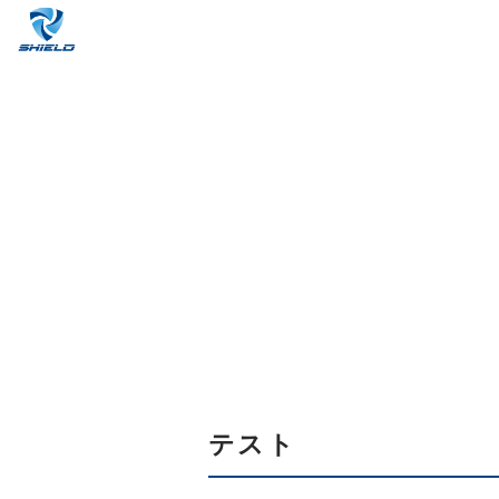
ホーム
%E3%83%86%E3%82%B
企業概要
テスト
サービス
コンテンツ
事故に遭われたら
リクルート
テスト
よくある質問